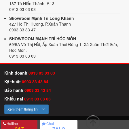
187 Tô Hiến Thành, P.13
0913 03 03 03
Showroom Mạnh Trí Long Khánh
427 Hồ Thị Hương, P.Xuân Thanh
0903 33 83 47
SHOWROOM MẠNH TRÍ HÓC MÔN
69/5A Võ Thị Hồi, Ấp Xuân Thới Đông 1, Xã Xuân Thới Sơn,
Hóc Môn.
0913 03 03 03
Kinh doanh
0913 03 03 03
Kỹ thuật
0903 33 43 84
Bảo hành
0903 33 43 84
Khiếu nại
0913 03 03 03
Xem thêm thông tin
Hotline
Chat
24/7
ZALO